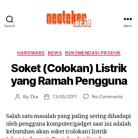
Search
Menu
Neoteker:
Indonesia
IT
Community
Categories
HARDWARE
NEWS
REKOMENDASI PRODUK
Soket (Colokan) Listrik
yang Ramah Pengguna
on
By
Zka
13/05/2011
No Comments
Post
Post
Soket
author
date
(Colok
Salah satu masalah yang paling sering dihadapi
Listrik
oleh pengguna komputer/gadget saat ini adalah
yang
Ramah
kebutuhan akan soket (colokan) listrik
Pengg